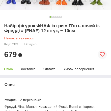
Набір фігурок ФНАФ із гри « П'ять ночей із
Фредді » (FNAF) 12 штук, ~ 10см
Немає в наявності
Код: 203
Роздріб
679
₴
Опис
Доставка
Оплата
Умови повернення
Опис
входять 12 персонажів:
Фредді, Чіка, Мангл, Кошмарний Фоксі, Бонні з гітарою,