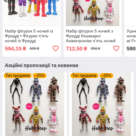
Набір фігурок 5 ночей із
Набір фігурок 5 ночей з
Уцен
Фредді • Фігурки п'ять
Фредді Кошмарні
ноче
ночей із Фредді
Аніматроніки п'ять ночей
at F
ФНаФ 15 см
Моро
594,15
712,50
590
₴
₴
699 ₴
950 ₴
(Ані
Акційні пропозиції та новинки
Топ продажів
–25%
Топ продажів
–25%