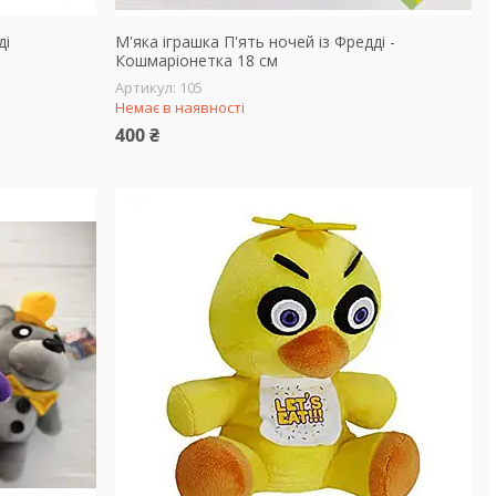
ді
М'яка іграшка П'ять ночей із Фредді -
Кошмаріонетка 18 см
105
Немає в наявності
400 ₴