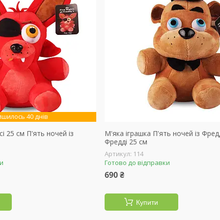
ишилось 40 днів
і 25 см П'ять ночей із
М'яка іграшка П'ять ночей із Фред
Фредді 25 см
114
ки
Готово до відправки
690 ₴
Купити