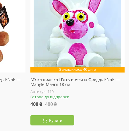
Залишилось 40 днів
ді, FNaF —
М'яка іграшка П'ять ночей із Фредді, FNaF —
Mangle Мангл 18 см
110
Готово до відправки
408 ₴
480 ₴
Купити