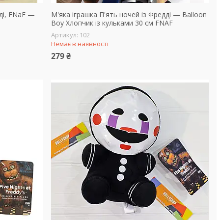
ді, FNaF —
М'яка іграшка П'ять ночей із Фредді — Balloon
Boy Хлопчик із кульками 30 см FNAF
102
Немає в наявності
279 ₴