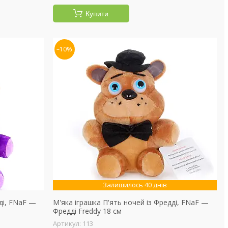
Купити
–10%
Залишилось 40 днів
ді, FNaF —
М'яка іграшка П'ять ночей із Фредді, FNaF —
Фредді Freddy 18 см
113