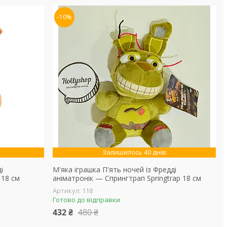
–10%
Залишилось 40 днів
і
М'яка іграшка П'ять ночей із Фредді
 18 см
аніматронік — Спрингтрап Springtrap 18 см
118
Готово до відправки
432 ₴
480 ₴