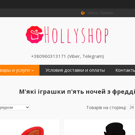
Одеса, Україна
+380960313171 (Viber, Telegram)
вары и услуги
Условия доставки и оплаты
Контакт
М'які іграшки п'ять ночей з фредді 