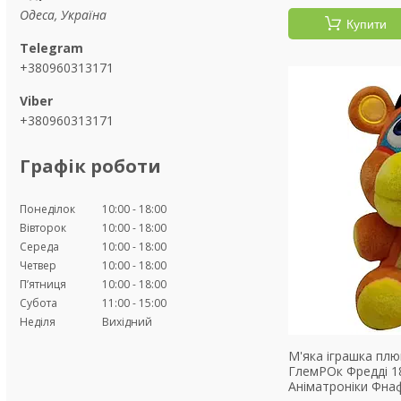
Одеса, Україна
Купити
+380960313171
+380960313171
Графік роботи
Понеділок
10:00
18:00
Вівторок
10:00
18:00
Середа
10:00
18:00
Четвер
10:00
18:00
Пʼятниця
10:00
18:00
Субота
11:00
15:00
Неділя
Вихідний
М'яка іграшка плю
ГлемРОк Фредді 18
Аніматроніки Фна