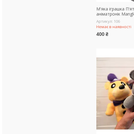
М'яка іграшка П'я
аніматронік Mangl
106
Немає в наявності
400 ₴