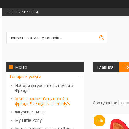
+380 (97) 587-58-61
Главная
То
Товары и услуги
Набори фігурок п'ять ночей з
Фредді
М'які іграшки п'ять ночей з
фредді Five nights at freddy's
Фігурки BEN 10
My Little Pony
–5%
М'які іграшки та фігурки Бенді