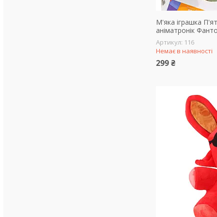
М'яка іграшка П'ят
аніматронік Фанто
116
Немає в наявності
299 ₴