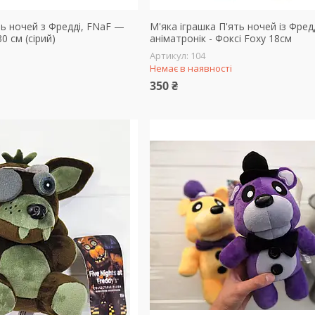
ть ночей з Фредді, FNaF —
М'яка іграшка П'ять ночей із Фред
0 см (сірий)
аніматронік - Фоксі Foxy 18см
104
Немає в наявності
350 ₴