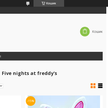
Кошик
Кошик
ы
Five nights at freddy's
–15%