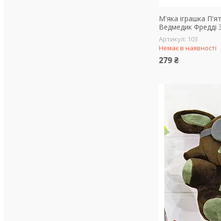
М'яка іграшка П'я
Ведмедик Фредді 3
103
Немає в наявності
279 ₴