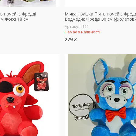
ь ночей із Фредді
М'яка іграшка П'ять ночей з Фред
м Фоксі 18 см
Ведмедик Фредді 30 см (фіолетов
111
Немає в наявності
279 ₴