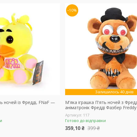
–10%
Залишилось 40 днів
ть ночей із Фредді, FNaF —
М'яка іграшка П'ять ночей з Фредд
аніматронік Фредді Фазбер Freddy
117
ки
Готово до відправки
359,10 ₴
399 ₴