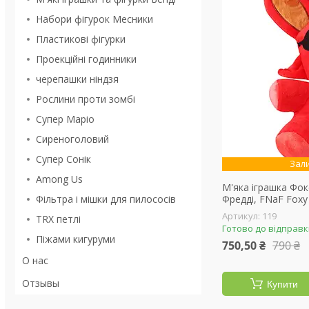
Набори фігурок Месники
Пластикові фігурки
Проекційні годинники
черепашки ніндзя
Рослини проти зомбі
Супер Маріо
Сиреноголовий
Супер Сонік
Зал
Among Us
М'яка іграшка Фокс
Фільтра і мішки для пилососів
Фредді, FNaF Foxy
119
TRX петлі
Готово до відправ
Піжами кигуруми
750,50 ₴
790 ₴
О нас
Отзывы
Купити