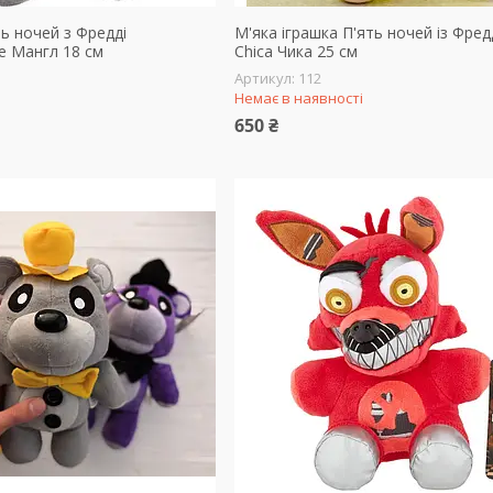
ть ночей з Фредді
М'яка іграшка П'ять ночей із Фред
e Мангл 18 см
Chica Чика 25 см
112
Немає в наявності
650 ₴