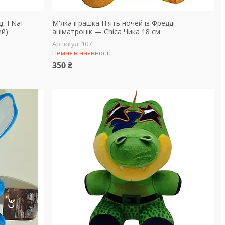
ді, FNaF —
М'яка іграшка П'ять ночей із Фредді
ий)
аніматронік — Chica Чика 18 см
107
Немає в наявності
350 ₴