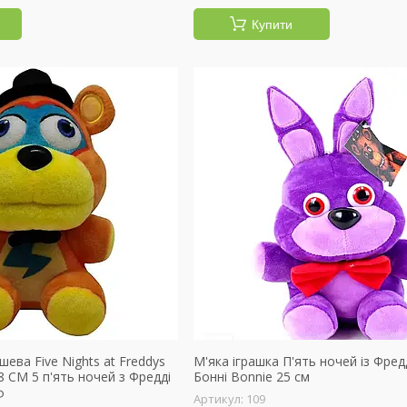
Купити
шева Five Nights at Freddys
М'яка іграшка П'ять ночей із Фред
 СМ 5 п'ять ночей з Фредді
Бонні Bonnie 25 см
ф
109