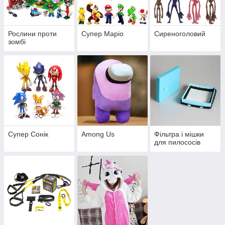
Рослини проти
Супер Маріо
Сиреноголовий
зомбі
Супер Сонік
Among Us
Фільтра і мішки
для пилососів