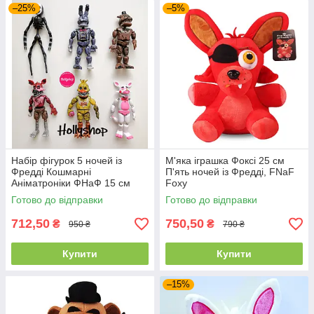
–25%
–5%
Набір фігурок 5 ночей із
М'яка іграшка Фоксі 25 см
Фредді Кошмарні
П'ять ночей із Фредді, FNaF
Аніматроніки ФНаФ 15 см
Foxy
Готово до відправки
Готово до відправки
712,50
750,50
₴
₴
950 ₴
790 ₴
Купити
Купити
–15%