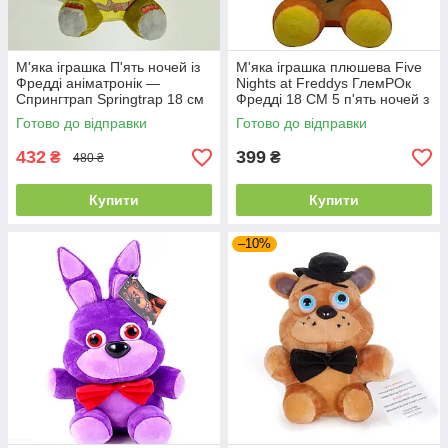
М'яка іграшка П'ять ночей із
М'яка іграшка плюшева Five
Фредді аніматронік —
Nights at Freddys ГлемРОк
Спрингтрап Springtrap 18 см
Фредді 18 СМ 5 п'ять ночей з
Фредді Аніматроніки Фнаф
Готово до відправки
Готово до відправки
432
399
₴
₴
480 ₴
Купити
Купити
–10%