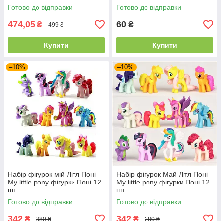
Готово до відправки
Готово до відправки
474,05
60
₴
₴
499 ₴
Купити
Купити
–10%
–10%
Набір фігурок мій Літл Поні
Набір фігурок Май Літл Поні
My little pony фігурки Поні 12
My little pony фігурки Поні 12
шт.
шт.
Готово до відправки
Готово до відправки
342
342
₴
₴
380 ₴
380 ₴