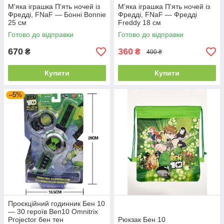
М'яка іграшка П'ять ночей із
М'яка іграшка П'ять ночей із
Фредді, FNaF — Бонні Bonnie
Фредді, FNaF — Фредді
25 см
Freddy 18 см
Готово до відправки
Готово до відправки
670
360
₴
₴
400 ₴
Купити
Купити
–5%
Проєкційний годинник Бен 10
— 30 героїв Ben10 Omnitrix
Projector бен тен
Рюкзак Бен 10