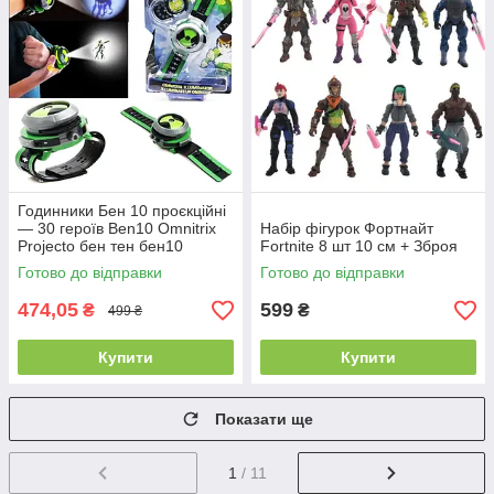
Годинники Бен 10 проєкційні
— 30 героїв Ben10 Omnitrix
Набір фігурок Фортнайт
Projecto бен тен бен10
Fortnite 8 шт 10 см + Зброя
Готово до відправки
Готово до відправки
474,05
599
₴
₴
499 ₴
Купити
Купити
Показати ще
1
/ 11