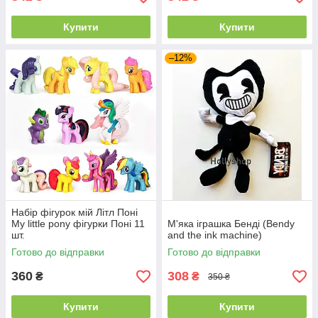
Купити
Купити
–12%
Набір фігурок мій Літл Поні
My little pony фігурки Поні 11
М'яка іграшка Бенді (Bendy
шт.
and the ink machine)
Готово до відправки
Готово до відправки
360
308
₴
₴
350 ₴
Купити
Купити