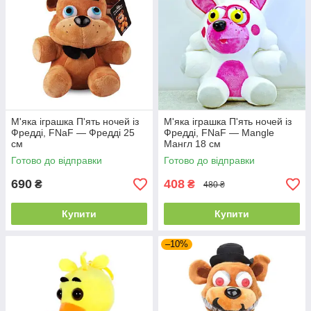
М'яка іграшка П'ять ночей із
М'яка іграшка П'ять ночей із
Фредді, FNaF — Фредді 25
Фредді, FNaF — Mangle
см
Мангл 18 см
Готово до відправки
Готово до відправки
690
408
₴
₴
480 ₴
Купити
Купити
–10%