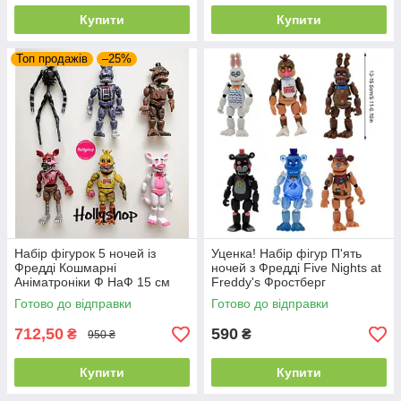
Купити
Купити
Топ продажів
–25%
Набір фігурок 5 ночей із
Уценка! Набір фігур П'ять
Фредді Кошмарні
ночей з Фредді Five Nights at
Аніматроніки Ф НаФ 15 см
Freddy's Фростберг
Морозний ведмідь
Готово до відправки
Готово до відправки
(Аніматроніки Фнаф)
712,50
590
₴
₴
950 ₴
Купити
Купити