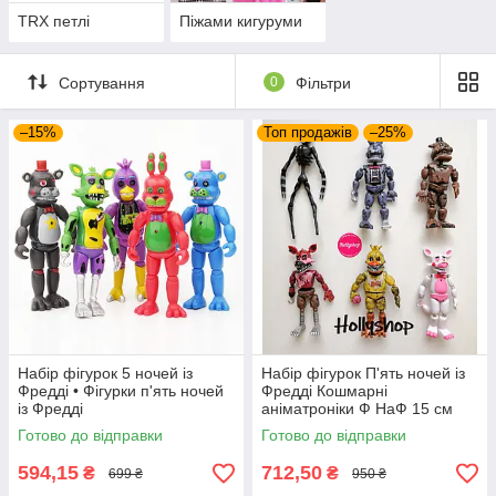
TRX петлі
Піжами кигуруми
Сортування
0
Фільтри
–15%
Топ продажів
–25%
Набір фігурок 5 ночей із
Набір фігурок П'ять ночей із
Фредді • Фігурки п'ять ночей
Фредді Кошмарні
із Фредді
аніматроніки Ф НаФ 15 см
Готово до відправки
Готово до відправки
594,15
712,50
₴
₴
699 ₴
950 ₴