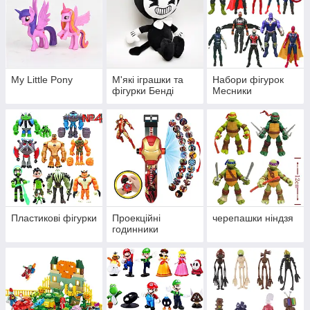
My Little Pony
М'які іграшки та
Набори фігурок
фігурки Бенді
Месники
Пластикові фігурки
Проекційні
черепашки ніндзя
годинники