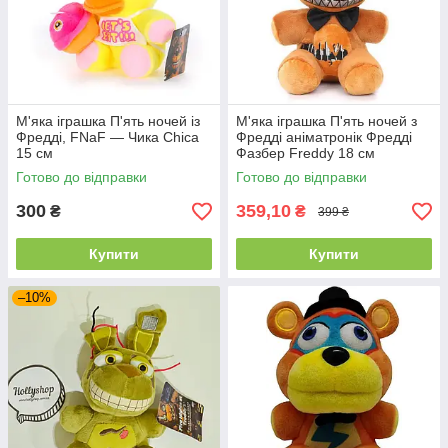
М'яка іграшка П'ять ночей із
М'яка іграшка П'ять ночей з
Фредді, FNaF — Чика Chica
Фредді аніматронік Фредді
15 см
Фазбер Freddy 18 см
Готово до відправки
Готово до відправки
300
359,10
₴
₴
399 ₴
Купити
Купити
–10%