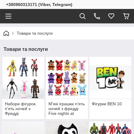
+380960313171 (Viber, Telegram)
Товари та послуги
Товари та послуги
Набори фігурок
М'які іграшки п'ять
Фігурки BEN 10
п'ять ночей з
ночей з фредді
Фредді
Five nights at
freddy's