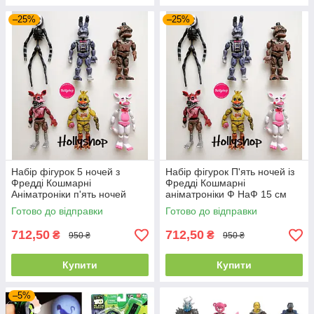
–25%
–25%
Набір фігурок 5 ночей з
Набір фігурок П'ять ночей із
Фредді Кошмарні
Фредді Кошмарні
Аніматроніки п'ять ночей
аніматроніки Ф НаФ 15 см
ФНаФ 15 см
Готово до відправки
Готово до відправки
712,50
712,50
₴
₴
950 ₴
950 ₴
Купити
Купити
–5%