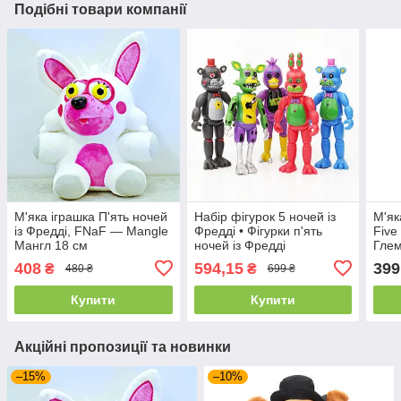
Подібні товари компанії
М'яка іграшка П'ять ночей
Набір фігурок 5 ночей із
М'як
із Фредді, FNaF — Mangle
Фредді • Фігурки п'ять
Five
Мангл 18 см
ночей із Фредді
Глем
п'ят
408
594,15
399
₴
₴
480 ₴
699 ₴
Анім
Купити
Купити
Акційні пропозиції та новинки
–15%
–10%