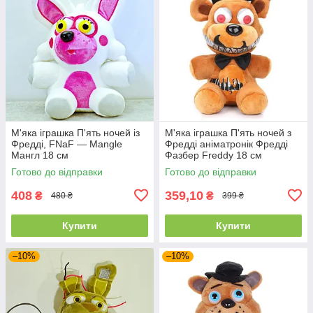
М'яка іграшка П'ять ночей із
М'яка іграшка П'ять ночей з
Фредді, FNaF — Mangle
Фредді аніматронік Фредді
Мангл 18 см
Фазбер Freddy 18 см
Готово до відправки
Готово до відправки
408
359,10
₴
₴
480 ₴
399 ₴
Купити
Купити
–10%
–10%