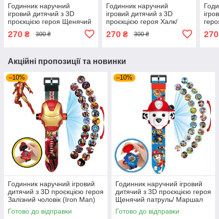
Годинник наручний
Годинник наручний
Годи
ігровий дитячий з 3D
ігровий дитячий з 3D
ігро
проєкцією героя Щенячий
проєкцією героя Халк/
геро
патруль/Вітриця
Мстителі
270
270
270
₴
₴
300 ₴
300 ₴
Акційні пропозиції та новинки
–10%
–10%
Годинник наручний ігровий
Годинник наручний ігровий
дитячий з 3D проєкцією героя
дитячий з 3D проєкцією героя
Залізний чоловік (Iron Man)
Щенячий патруль/ Маршал
Готово до відправки
Готово до відправки