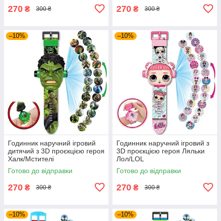
270
270
₴
₴
300 ₴
300 ₴
–10%
–10%
Годинник наручний ігровий
Годинник наручний ігровий з
дитячий з 3D проєкцією героя
3D проєкцією героя Ляльки
Халк/Мстителі
Лол/LOL
Готово до відправки
Готово до відправки
270
270
₴
₴
300 ₴
300 ₴
–10%
–10%